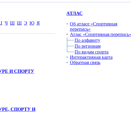
АТЛАС
Ц
Ч
Ш
Щ
Э
Ю
Я
Об атласе «Спортивная
перепись»
Атлас «Спортивная перепись
По алфавиту
По регионам
По видам спорта
Интерактивная карта
Обратная связь
УРЕ И СПОРТУ
РЕ, СПОРТУ И