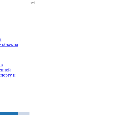
test
и
е объекты
 в
енной
спорту и