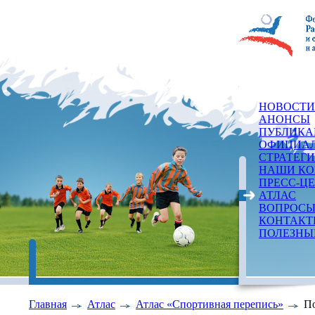
НОВОСТИ
АНОНСЫ
ПУБЛИКА
ОФИЦИАЛ
СТРАТЕГ
НАШИ КО
ПРЕСС-Ц
АТЛАС
ВОПРОСЫ
КОНТАКТ
ПОЛЕЗНЫ
Главная
Атлас
Атлас «Спортивная перепись»
По