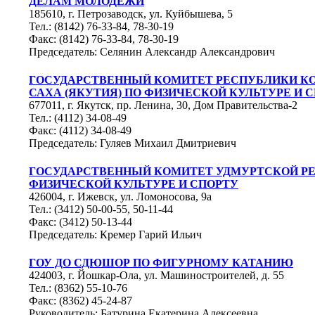
ДЕЛАМ МОЛОДЁЖИ
185610, г. Петрозаводск, ул. Куйбышева, 5
Тел.: (8142) 76-33-84, 78-30-19
Факс: (8142) 76-33-84, 78-30-19
Председатель: Селянин Александр Александрович
ГОСУДАРСТВЕННЫЙ КОМИТЕТ РЕСПУБЛИКИ К
САХА (ЯКУТИЯ) ПО ФИЗИЧЕСКОЙ КУЛЬТУРЕ И 
677011, г. Якутск, пр. Ленина, 30, Дом Правительства-2
Тел.: (4112) 34-08-49
Факс: (4112) 34-08-49
Председатель: Гуляев Михаил Дмитриевич
ГОСУДАРСТВЕННЫЙ КОМИТЕТ УДМУРТСКОЙ Р
ФИЗИЧЕСКОЙ КУЛЬТУРЕ И СПОРТУ
426004, г. Ижевск, ул. Ломоносова, 9а
Тел.: (3412) 50-00-55, 50-11-44
Факс: (3412) 50-13-44
Председатель: Кремер Гарий Ильич
ГОУ ДО СДЮШОР ПО ФИГУРНОМУ КАТАНИЮ
424003, г. Йошкар-Ола, ул. Машиностроителей, д. 55
Тел.: (8362) 55-10-76
Факс: (8362) 45-24-87
Руководитель: Батурина Екатерина Алексеевна