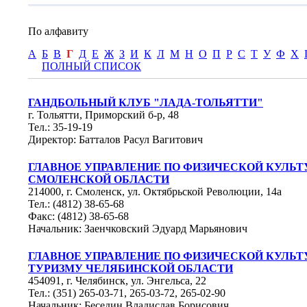
По алфавиту
А
Б
В
Г
Д
Е
Ж
З
И
К
Л
М
Н
О
П
Р
С
Т
У
Ф
Х
ПОЛНЫЙ СПИСОК
ГАНДБОЛЬНЫЙ КЛУБ "ЛАДА-ТОЛЬЯТТИ"
г. Тольятти, Приморский б-р, 48
Тел.: 35-19-19
Директор: Батталов Расул Вагитович
ГЛАВНОЕ УПРАВЛЕНИЕ ПО ФИЗИЧЕСКОЙ КУЛЬТ
СМОЛЕНСКОЙ ОБЛАСТИ
214000, г. Смоленск, ул. Октябрьской Революции, 14а
Тел.: (4812) 38-65-68
Факс: (4812) 38-65-68
Начальник: Заенчковский Эдуард Марьянович
ГЛАВНОЕ УПРАВЛЕНИЕ ПО ФИЗИЧЕСКОЙ КУЛЬТУ
ТУРИЗМУ ЧЕЛЯБИНСКОЙ ОБЛАСТИ
454091, г. Челябинск, ул. Энгельса, 22
Тел.: (351) 265-03-71, 265-03-72, 265-02-90
Начальник: Беседин Владислав Борисович